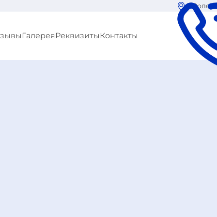
г. Вологд
тзывы
Галерея
Реквизиты
Контакты